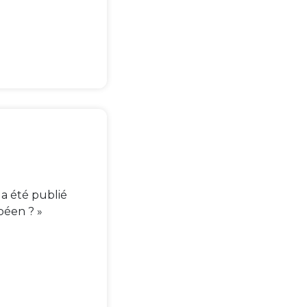
 a été publié
péen ? »