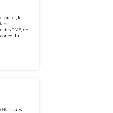
torales, le
Blanc
ice des PME, de
oissance du
e Blanc des