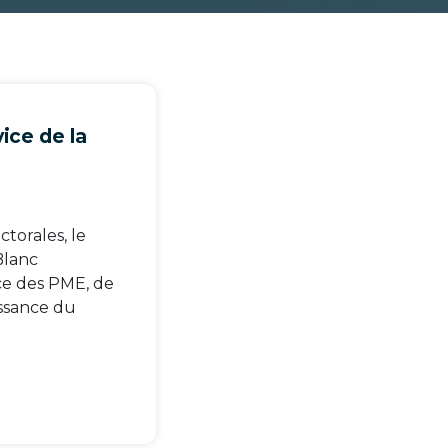
vice de la
torales, le
Blanc
ice des PME, de
oissance du