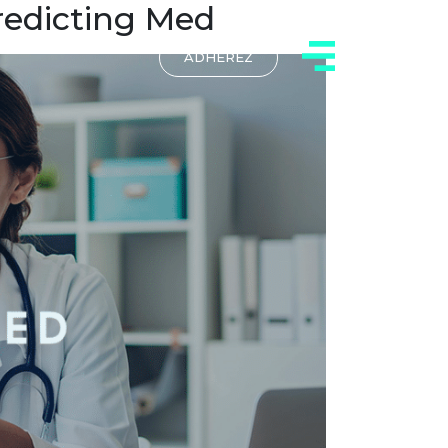
redicting Med
ADHÉREZ